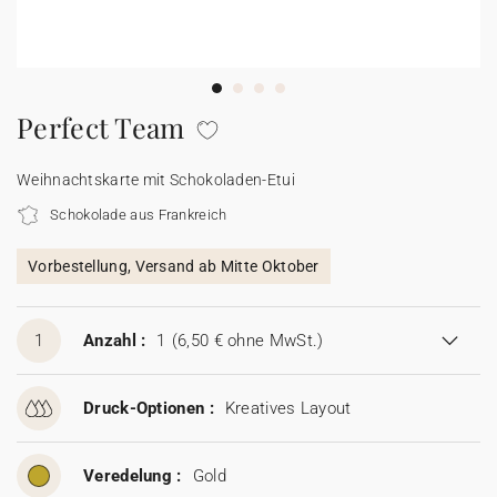
100% personalisierbare Karten
Adressaufkleber für Umschläge
★ Gratis Musterkarten
Menüs
Perfect Team
★ Angebot anfragen
Thekenaufsteller
Weihnachtskarte mit Schokoladen-Etui
Schokolade aus Frankreich
Aufkleber
Vorbestellung, Versand ab Mitte Oktober
1
Anzahl :
1
(6,50 € ohne MwSt.)
Druck-Optionen :
Kreatives Layout
Veredelung :
Gold