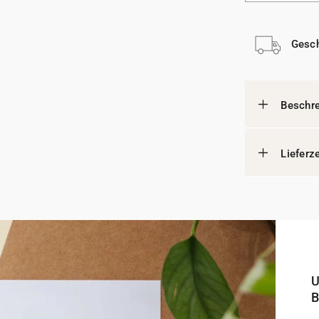
Gesch
Beschr
Lieferz
U
B