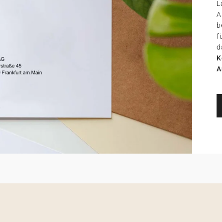
L
A
b
f
d
K
A