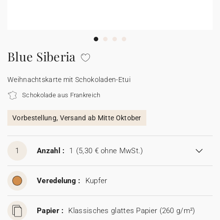
100% personalisierbare Karten
Adressaufkleber für Umschläge
★ Gratis Musterkarten
Menüs
Blue Siberia
★ Angebot anfragen
Thekenaufsteller
Weihnachtskarte mit Schokoladen-Etui
Schokolade aus Frankreich
Aufkleber
Vorbestellung, Versand ab Mitte Oktober
1
Anzahl :
1
(5,30 € ohne MwSt.)
Veredelung :
Kupfer
Papier :
Klassisches glattes Papier (260 g/m²)