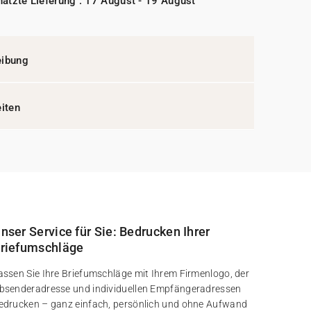
ätzte Lieferung : 17 August - 19 August
eibung
eiten
nser Service für Sie: Bedrucken Ihrer
riefumschläge
assen Sie Ihre Briefumschläge mit Ihrem Firmenlogo, der
bsenderadresse und individuellen Empfängeradressen
edrucken – ganz einfach, persönlich und ohne Aufwand