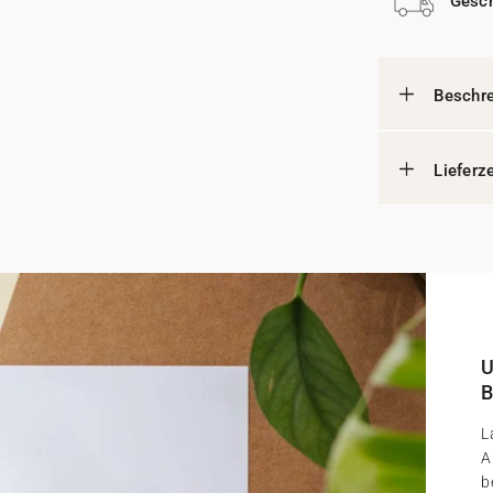
Gesch
Beschr
Lieferz
U
B
L
A
b