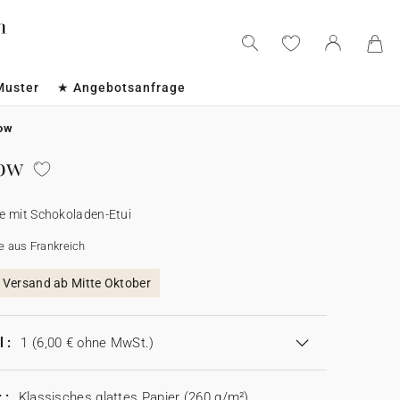
Muster
★ Angebotsanfrage
now
now
e mit Schokoladen-Etui
e aus Frankreich
, Versand ab Mitte Oktober
 :
1
(6,00 € ohne MwSt.)
 :
Klassisches glattes Papier (260 g/m²)