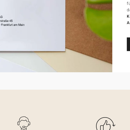
f
d
K
A