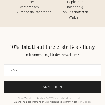
Unser
Papier aus
Versprechen:
nachhaltig
Zufriedenheitsgarantie
bewirtschafteten
Wäldern
10% Rabatt auf Ihre erste Bestellung
mit Anmeldung für den Newsletter!
E-Mail
ANMELDEN
Diese Website ist durch reCAPTCHA geschützt und es gelten die
Datenschutzbestimmungen
und
Nutzungsbestimmungen
von Google.