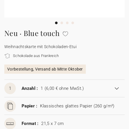
100% personalisierbare Karten
Adressaufkleber für Umschläge
★ Gratis Musterkarten
Menüs
Neu · Blue touch
★ Angebot anfragen
Thekenaufsteller
Weihnachtskarte mit Schokoladen-Etui
Schokolade aus Frankreich
Aufkleber
Vorbestellung, Versand ab Mitte Oktober
1
Anzahl :
1
(6,00 € ohne MwSt.)
Papier :
Klassisches glattes Papier (260 g/m²)
Format :
21,5 x 7 cm