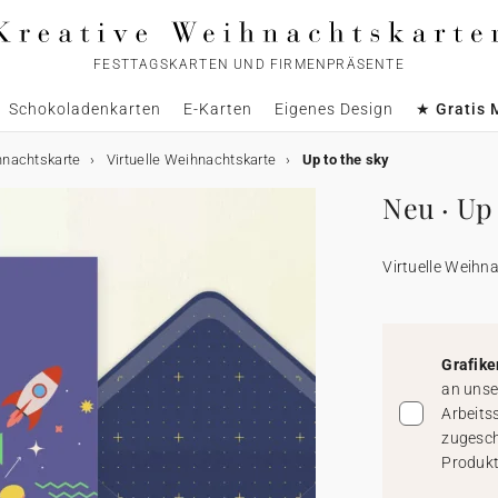
FESTTAGSKARTEN UND FIRMENPRÄSENTE
Schokoladenkarten
E-Karten
Eigenes Design
★ Gratis 
hnachtskarte
Virtuelle Weihnachtskarte
Up to the sky
Neu · Up 
Virtuelle Weihn
Grafike
an unse
Arbeits
zugesch
Produkt