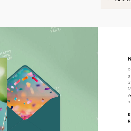
N
D
a
ö
M
v
o
K
R