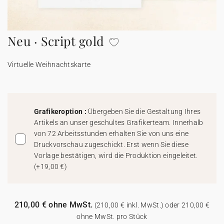
100% personalisierbare Karten
Adressaufkleber für Umschläge
Neu · Script gold
★ Gratis Musterkarten
Menüs
Virtuelle Weihnachtskarte
★ Angebot anfragen
Thekenaufsteller
Aufkleber
Grafikeroption :
Übergeben Sie die Gestaltung Ihres
Artikels an unser geschultes Grafikerteam. Innerhalb
von 72 Arbeitsstunden erhalten Sie von uns eine
Druckvorschau zugeschickt. Erst wenn Sie diese
Vorlage bestätigen, wird die Produktion eingeleitet.
(
+19,00 €
)
210,00 € ohne MwSt.
(210,00 € inkl. MwSt.) oder 210,00 €
ohne MwSt. pro Stück