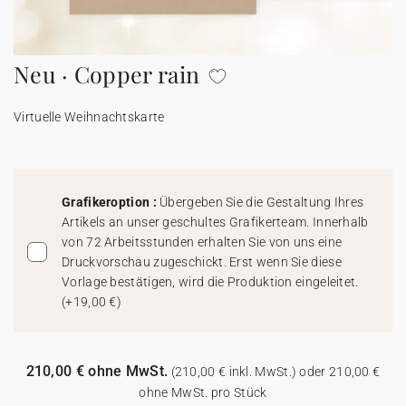
100% personalisierbare Karten
Adressaufkleber für Umschläge
Neu · Copper rain
★ Gratis Musterkarten
Menüs
Virtuelle Weihnachtskarte
★ Angebot anfragen
Thekenaufsteller
Aufkleber
Grafikeroption :
Übergeben Sie die Gestaltung Ihres
Artikels an unser geschultes Grafikerteam. Innerhalb
von 72 Arbeitsstunden erhalten Sie von uns eine
Druckvorschau zugeschickt. Erst wenn Sie diese
Vorlage bestätigen, wird die Produktion eingeleitet.
(
+19,00 €
)
210,00 € ohne MwSt.
(210,00 € inkl. MwSt.) oder 210,00 €
ohne MwSt. pro Stück