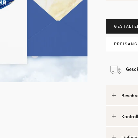
GESTALTE
PREISANG
Gesch
Beschr
Kontrol
Lieferz