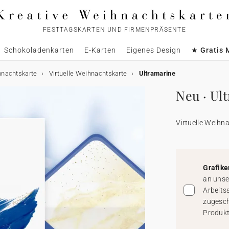
FESTTAGSKARTEN UND FIRMENPRÄSENTE
Schokoladenkarten
E-Karten
Eigenes Design
★ Gratis 
hnachtskarte
Virtuelle Weihnachtskarte
Ultramarine
Neu · Ul
Virtuelle Weihn
Grafike
an unse
Arbeits
zugesch
Produkt