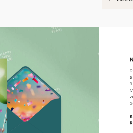
N
D
a
ö
M
v
o
K
R