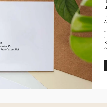
U
B
L
A
b
f
d
K
A