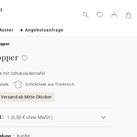
Muster
★ Angebotsanfrage
opper
opper
e mit Schokoladentafel
olade
Schokolade aus Frankreich
, Versand ab Mitte Oktober
 :
1
(6,50 € ohne MwSt.)
elung :
Kupfer