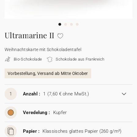
100% personalisierbare Karten
Adressaufkleber für Umschläge
★ Gratis Musterkarten
Menüs
Ultramarine II
★ Angebot anfragen
Thekenaufsteller
Weihnachtskarte mit Schokoladentafel
Bio-Schokolade
Schokolade aus Frankreich
Aufkleber
Vorbestellung, Versand ab Mitte Oktober
1
Anzahl :
1
(7,60 € ohne MwSt.)
Veredelung :
Kupfer
Papier :
Klassisches glattes Papier (260 g/m²)