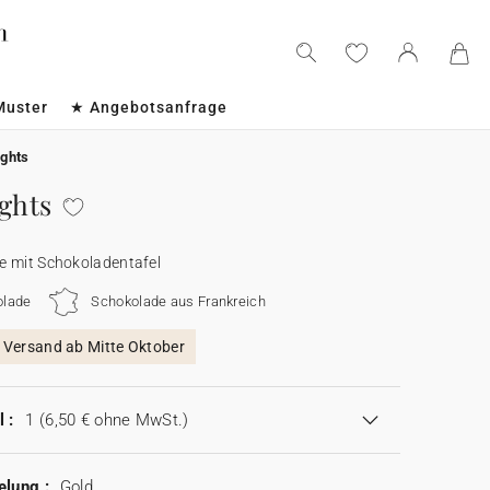
Muster
★ Angebotsanfrage
ights
ights
e mit Schokoladentafel
olade
Schokolade aus Frankreich
, Versand ab Mitte Oktober
 :
1
(6,50 € ohne MwSt.)
elung :
Gold