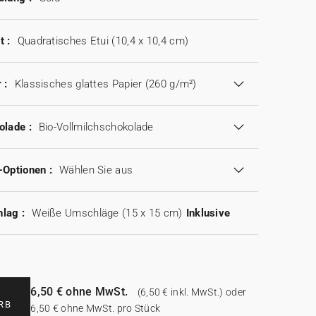
t :
Quadratisches Etui (10,4 x 10,4 cm)
 :
Klassisches glattes Papier (260 g/m²)
olade :
Bio-Vollmilchschokolade
-Optionen :
Wählen Sie aus
lag :
Weiße Umschläge (15 x 15 cm)
Inklusive
6,50 € ohne MwSt.
(6,50 € inkl. MwSt.) oder
RB
6,50 € ohne MwSt. pro Stück