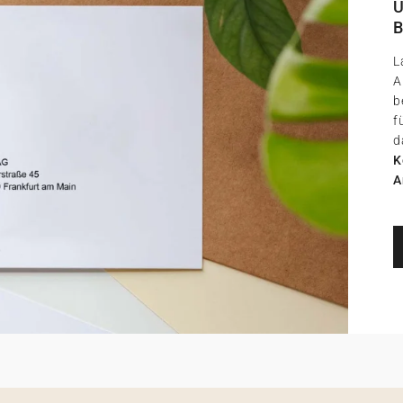
U
B
L
A
b
f
d
K
A