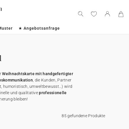
Muster
★ Angebotsanfrage
l
er
Weihnachtskarte mit handgefertigter
eskommunikation
, die Kunden, Partner
iert, humoristisch, umweltbewusst…) wird
inelle und qualitative
professionelle
nnerung bleiben!
85 gefundene Produkte