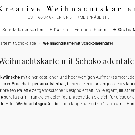
FESTTAGSKARTEN UND FIRMENPRÄSENTE
Schokoladenkarten
E-Karten
Eigenes Design
★ Gratis 
arte mit Schokolade
Weihnachtskarte mit Schokoladentafel
Weihnachtskarte mit Schokoladentafe
ckwünsche
mit einer köstlichen und hochwertigen Aufmerksamkeit: d
 Ihrer Botschaft
personalisierbar
, bietet sie eine unvergessliche
Jahr
er breiten Palette zeitgenössischer Designs erhältlich (elegant, illustr
te
sorgfältig in Frankreich gefertigt. Entscheiden Sie sich für diese orig
rte
– für
Weihnachtsgrüße
, die noch lange nach dem 1. Januar in Eri