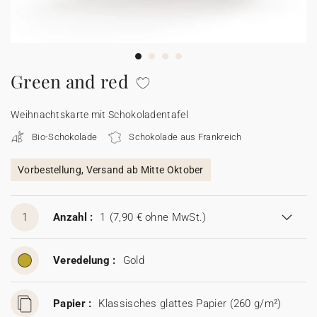
100% personalisierbare Karten
Adressaufkleber für Umschläge
★ Gratis Musterkarten
Menüs
Green and red
★ Angebot anfragen
Thekenaufsteller
Weihnachtskarte mit Schokoladentafel
Bio-Schokolade
Schokolade aus Frankreich
Aufkleber
Vorbestellung, Versand ab Mitte Oktober
1
Anzahl :
1
(7,90 € ohne MwSt.)
Veredelung :
Gold
Papier :
Klassisches glattes Papier (260 g/m²)