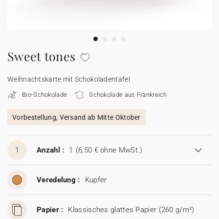
100% personalisierbare Karten
Adressaufkleber für Umschläge
★ Gratis Musterkarten
Menüs
Sweet tones
★ Angebot anfragen
Thekenaufsteller
Weihnachtskarte mit Schokoladentafel
Bio-Schokolade
Schokolade aus Frankreich
Aufkleber
Vorbestellung, Versand ab Mitte Oktober
1
Anzahl :
1
(6,50 € ohne MwSt.)
Veredelung :
Kupfer
Papier :
Klassisches glattes Papier (260 g/m²)