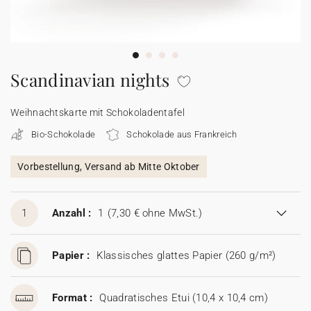
100% personalisierbare Karten
Adressaufkleber für Umschläge
★ Gratis Musterkarten
Menüs
Scandinavian nights
★ Angebot anfragen
Thekenaufsteller
Weihnachtskarte mit Schokoladentafel
Bio-Schokolade
Schokolade aus Frankreich
Aufkleber
Vorbestellung, Versand ab Mitte Oktober
1
Anzahl :
1
(7,30 € ohne MwSt.)
Papier :
Klassisches glattes Papier (260 g/m²)
Format :
Quadratisches Etui (10,4 x 10,4 cm)