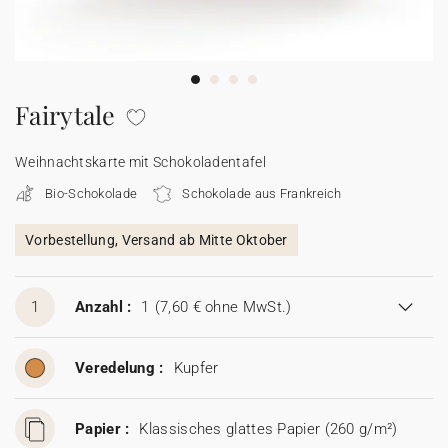
100% personalisierbare Karten
Adressaufkleber für Umschläge
★ Gratis Musterkarten
Menüs
Fairytale
★ Angebot anfragen
Thekenaufsteller
Weihnachtskarte mit Schokoladentafel
Bio-Schokolade
Schokolade aus Frankreich
Aufkleber
Vorbestellung, Versand ab Mitte Oktober
1
Anzahl :
1
(7,60 € ohne MwSt.)
Veredelung :
Kupfer
Papier :
Klassisches glattes Papier (260 g/m²)