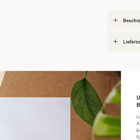
Beschr
Lieferz
U
B
L
A
b
f