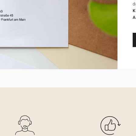
d
K
A