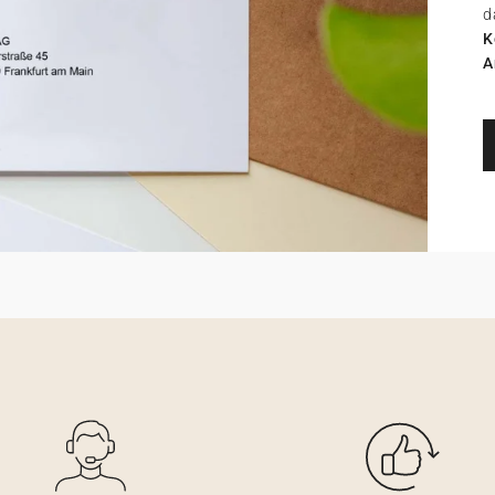
d
K
A