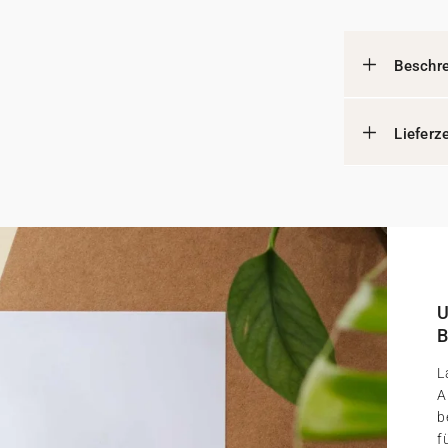
Beschr
Lieferz
U
B
L
A
b
f