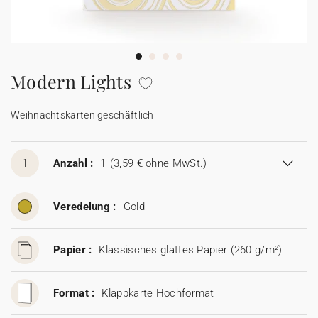
100% personalisierbare Karten
Adressaufkleber für Umschläge
★ Gratis Musterkarten
Menüs
Modern Lights
★ Angebot anfragen
Thekenaufsteller
Weihnachtskarten geschäftlich
Aufkleber
1
Anzahl :
1
(3,59 € ohne MwSt.)
Veredelung :
Gold
Papier :
Klassisches glattes Papier (260 g/m²)
Format :
Klappkarte Hochformat