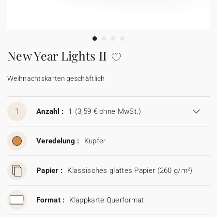
100% personalisierbare Karten
Adressaufkleber für Umschläge
★ Gratis Musterkarten
Menüs
New Year Lights II
★ Angebot anfragen
Thekenaufsteller
Weihnachtskarten geschäftlich
Aufkleber
1
Anzahl :
1
(3,59 € ohne MwSt.)
Veredelung :
Kupfer
Papier :
Klassisches glattes Papier (260 g/m²)
Format :
Klappkarte Querformat