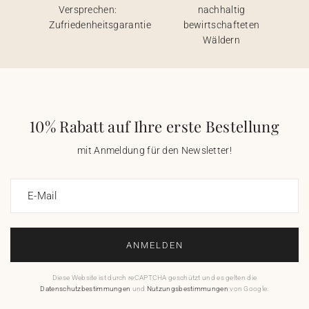
Versprechen:
nachhaltig
Zufriedenheitsgarantie
bewirtschafteten
Wäldern
10% Rabatt auf Ihre erste Bestellung
mit Anmeldung für den Newsletter!
E-Mail
ANMELDEN
Diese Website ist durch reCAPTCHA geschützt und es gelten die
Datenschutzbestimmungen
und
Nutzungsbestimmungen
von Google.