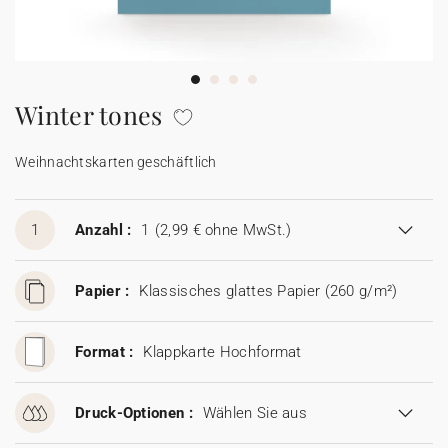
100% personalisierbare Karten
Adressaufkleber für Umschläge
★ Gratis Musterkarten
Menüs
Winter tones
★ Angebot anfragen
Thekenaufsteller
Weihnachtskarten geschäftlich
Aufkleber
1
Anzahl :
1
(2,99 € ohne MwSt.)
Papier :
Klassisches glattes Papier (260 g/m²)
Format :
Klappkarte Hochformat
Druck-Optionen :
Wählen Sie aus