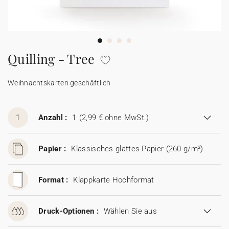
100% personalisierbare Karten
Adressaufkleber für Umschläge
★ Gratis Musterkarten
Menüs
Quilling - Tree
★ Angebot anfragen
Thekenaufsteller
Weihnachtskarten geschäftlich
Aufkleber
1
Anzahl :
1
(2,99 € ohne MwSt.)
Papier :
Klassisches glattes Papier (260 g/m²)
Format :
Klappkarte Hochformat
Druck-Optionen :
Wählen Sie aus