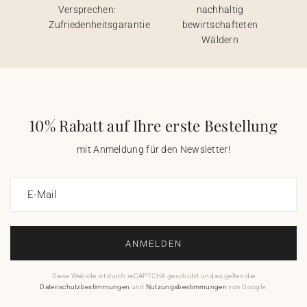
Versprechen:
nachhaltig
Zufriedenheitsgarantie
bewirtschafteten
Wäldern
10% Rabatt auf Ihre erste Bestellung
mit Anmeldung für den Newsletter!
E-Mail
ANMELDEN
Diese Website ist durch reCAPTCHA geschützt und es gelten die
Datenschutzbestimmungen
und
Nutzungsbestimmungen
von Google.