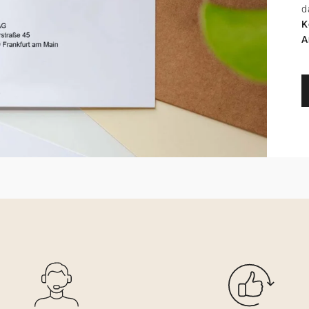
d
K
A