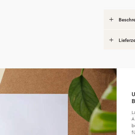
Beschr
Lieferz
U
B
L
A
b
f