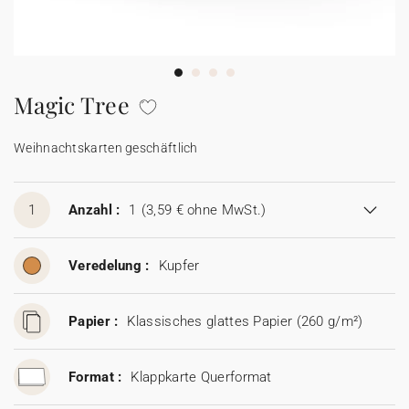
100% personalisierbare Karten
Adressaufkleber für Umschläge
★ Gratis Musterkarten
Menüs
Magic Tree
★ Angebot anfragen
Thekenaufsteller
Weihnachtskarten geschäftlich
Aufkleber
1
Anzahl :
1
(3,59 € ohne MwSt.)
Veredelung :
Kupfer
Papier :
Klassisches glattes Papier (260 g/m²)
Format :
Klappkarte Querformat