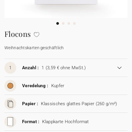
100% personalisierbare Karten
Adressaufkleber für Umschläge
★ Gratis Musterkarten
Menüs
Flocons
★ Angebot anfragen
Thekenaufsteller
Weihnachtskarten geschäftlich
Aufkleber
1
Anzahl :
1
(3,59 € ohne MwSt.)
Veredelung :
Kupfer
Papier :
Klassisches glattes Papier (260 g/m²)
Format :
Klappkarte Hochformat