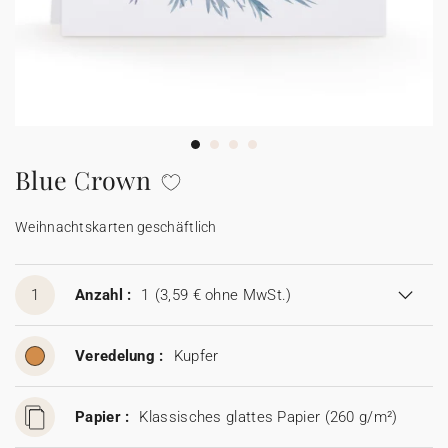
Karten mit Blumensamen
★ Angebot anfragen
Postkarten
100% personalisierbare Karten
Adressaufkleber für Umschläge
★ Gratis Musterkarten
Menüs
Blue Crown
★ Angebot anfragen
Thekenaufsteller
Weihnachtskarten geschäftlich
Aufkleber
1
Anzahl :
1
(3,59 € ohne MwSt.)
Veredelung :
Kupfer
Papier :
Klassisches glattes Papier (260 g/m²)