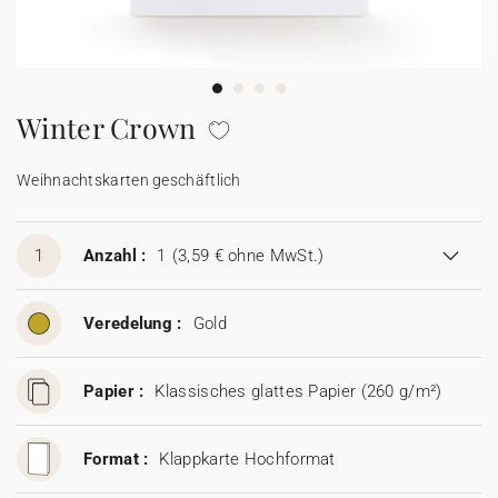
100% personalisierbare Karten
Adressaufkleber für Umschläge
★ Gratis Musterkarten
Menüs
Winter Crown
★ Angebot anfragen
Thekenaufsteller
Weihnachtskarten geschäftlich
Aufkleber
1
Anzahl :
1
(3,59 € ohne MwSt.)
Veredelung :
Gold
Papier :
Klassisches glattes Papier (260 g/m²)
Format :
Klappkarte Hochformat