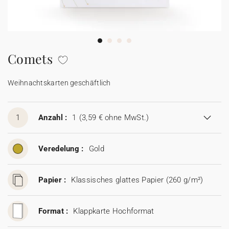
100% personalisierbare Karten
Adressaufkleber für Umschläge
★ Gratis Musterkarten
Menüs
Comets
★ Angebot anfragen
Thekenaufsteller
Weihnachtskarten geschäftlich
Aufkleber
1
Anzahl :
1
(3,59 € ohne MwSt.)
Veredelung :
Gold
Papier :
Klassisches glattes Papier (260 g/m²)
Format :
Klappkarte Hochformat