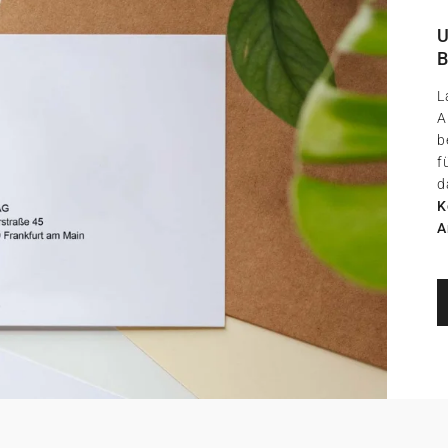
U
B
L
A
b
f
d
K
A