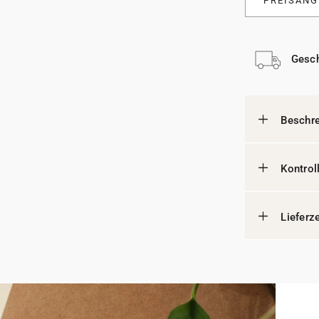
PREISANG
Gesch
Beschr
Kontrol
Lieferz