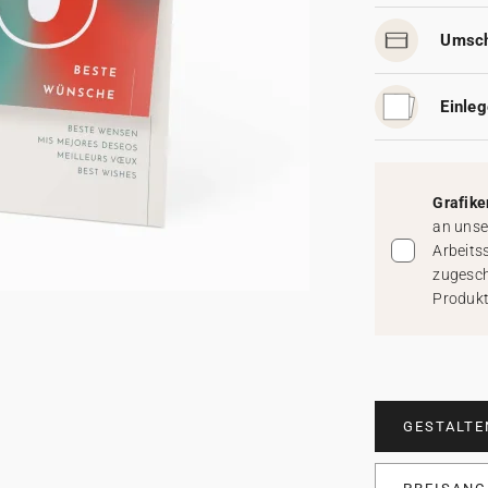
Umsch
Einleg
Grafike
an unse
Arbeits
zugesch
Produkt
GESTALTE