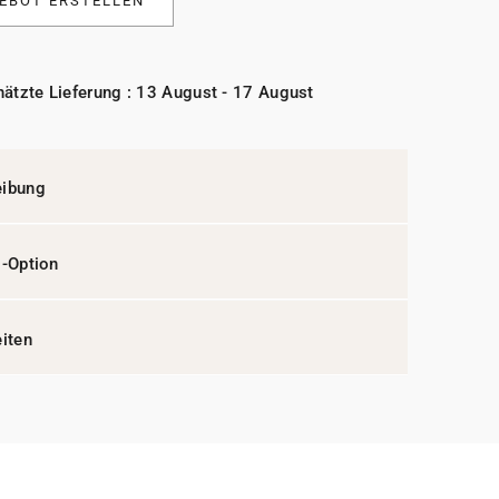
EBOT ERSTELLEN
ätzte Lieferung : 13 August - 17 August
eibung
l-Option
eiten