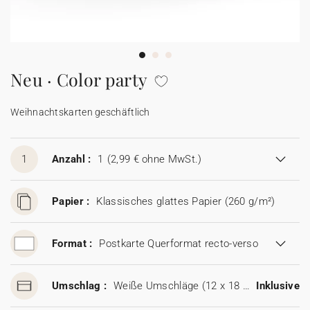
100% personalisierbare Karten
Adressaufkleber für Umschläge
★ Gratis Musterkarten
Menüs
Neu · Color party
★ Angebot anfragen
Thekenaufsteller
Weihnachtskarten geschäftlich
Aufkleber
1
Anzahl :
1
(2,99 € ohne MwSt.)
Papier :
Klassisches glattes Papier (260 g/m²)
Format :
Postkarte Querformat recto-verso
Umschlag :
Weiße Umschläge (12 x 18 cm)
Inklusive