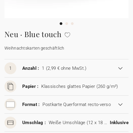
100% personalisierbare Karten
Adressaufkleber für Umschläge
★ Gratis Musterkarten
Menüs
Neu · Blue touch
★ Angebot anfragen
Thekenaufsteller
Weihnachtskarten geschäftlich
Aufkleber
1
Anzahl :
1
(2,99 € ohne MwSt.)
Papier :
Klassisches glattes Papier (260 g/m²)
Format :
Postkarte Querformat recto-verso
Umschlag :
Weiße Umschläge (12 x 18 cm)
Inklusive