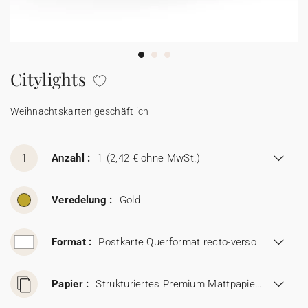
100% personalisierbare Karten
Adressaufkleber für Umschläge
★ Gratis Musterkarten
Menüs
Citylights
★ Angebot anfragen
Thekenaufsteller
Weihnachtskarten geschäftlich
Aufkleber
1
Anzahl :
1
(2,42 € ohne MwSt.)
Veredelung :
Gold
Format :
Postkarte Querformat recto-verso
Papier :
Strukturiertes Premium Mattpapier (280 g/m²)