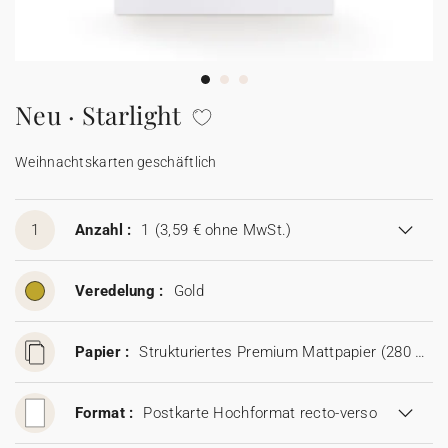
100% personalisierbare Karten
Adressaufkleber für Umschläge
★ Gratis Musterkarten
Menüs
Neu · Starlight
★ Angebot anfragen
Thekenaufsteller
Weihnachtskarten geschäftlich
Aufkleber
1
Anzahl :
1
(3,59 € ohne MwSt.)
Veredelung :
Gold
Papier :
Strukturiertes Premium Mattpapier (280 g/m²)
Format :
Postkarte Hochformat recto-verso