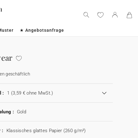
Muster
★ Angebotsanfrage
year
en geschäftlich
 :
1
(3,59 € ohne MwSt.)
elung :
Gold
 :
Klassisches glattes Papier (260 g/m²)