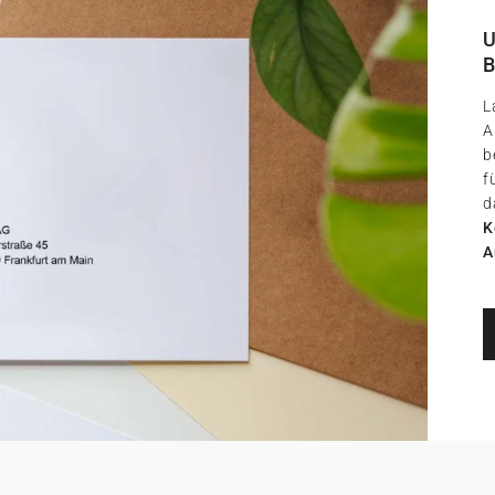
U
B
L
A
b
f
d
K
A