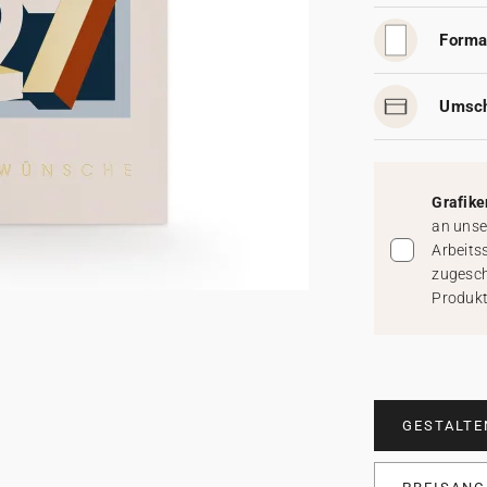
Forma
Umsch
Grafike
an unse
Arbeits
zugesch
Produkt
GESTALTE