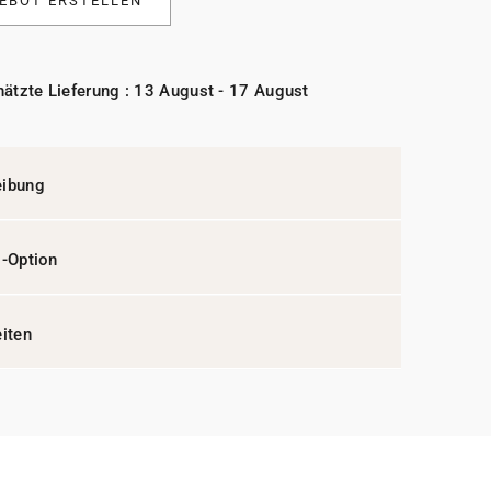
EBOT ERSTELLEN
ätzte Lieferung : 13 August - 17 August
eibung
l-Option
eiten