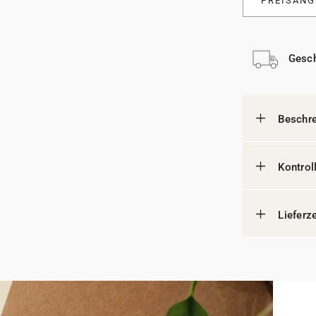
PREISANG
Gesch
Beschr
Kontrol
Lieferz