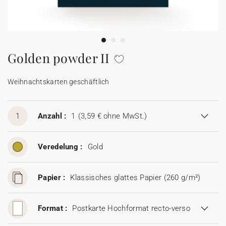
100% personalisierbare Karten
Adressaufkleber für Umschläge
★ Gratis Musterkarten
Menüs
Golden powder II
★ Angebot anfragen
Thekenaufsteller
Weihnachtskarten geschäftlich
Aufkleber
1
Anzahl :
1
(3,59 € ohne MwSt.)
Veredelung :
Gold
Papier :
Klassisches glattes Papier (260 g/m²)
Format :
Postkarte Hochformat recto-verso