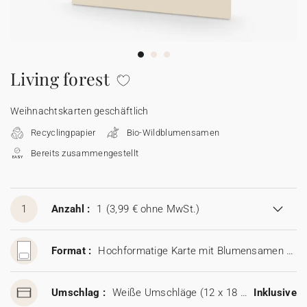
100% personalisierbare Karten
Adressaufkleber für Umschläge
★ Gratis Musterkarten
Menüs
Living forest
★ Angebot anfragen
Thekenaufsteller
Weihnachtskarten geschäftlich
Recyclingpapier
Bio-Wildblumensamen
Aufkleber
Bereits zusammengestellt
1
Anzahl :
1
(3,99 € ohne MwSt.)
Format :
Hochformatige Karte mit Blumensamen (11,5 x 17 cm)
Umschlag :
Weiße Umschläge (12 x 18 cm)
Inklusive