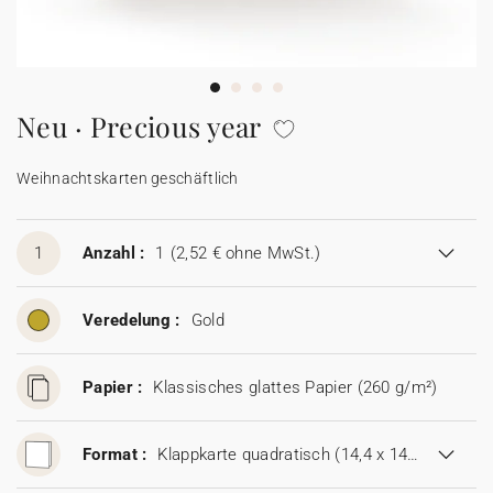
100% personalisierbare Karten
Adressaufkleber für Umschläge
★ Gratis Musterkarten
Menüs
Neu · Precious year
★ Angebot anfragen
Thekenaufsteller
Weihnachtskarten geschäftlich
Aufkleber
1
Anzahl :
1
(2,52 € ohne MwSt.)
Veredelung :
Gold
Papier :
Klassisches glattes Papier (260 g/m²)
Format :
Klappkarte quadratisch (14,4 x 14,4 cm)