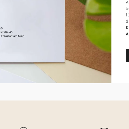
A
b
f
d
K
A