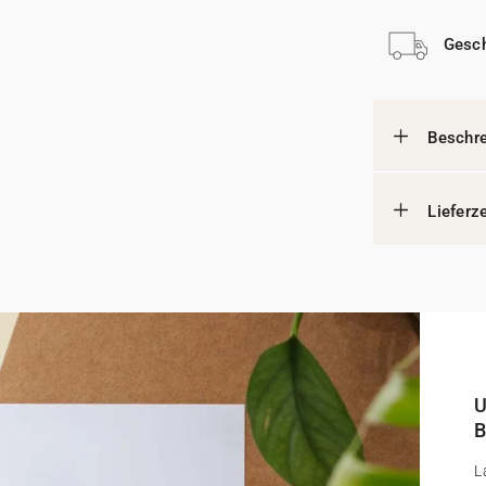
Gesch
Beschr
Lieferz
U
B
L