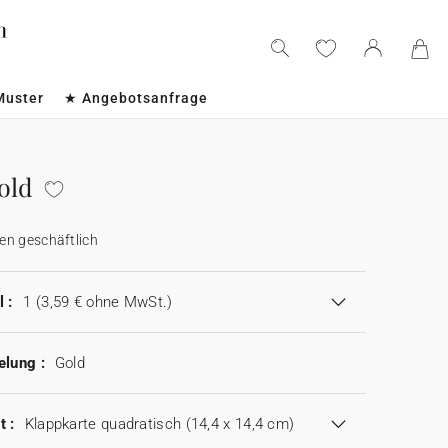
Muster
★ Angebotsanfrage
old
en geschäftlich
 :
1
(3,59 € ohne MwSt.)
elung :
Gold
t :
Klappkarte quadratisch (14,4 x 14,4 cm)