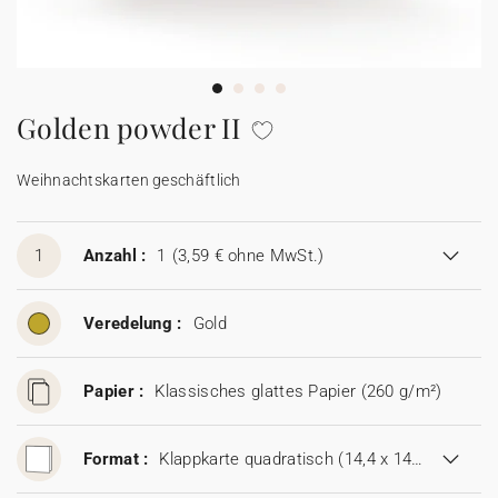
100% personalisierbare Karten
Adressaufkleber für Umschläge
★ Gratis Musterkarten
Menüs
Golden powder II
★ Angebot anfragen
Thekenaufsteller
Weihnachtskarten geschäftlich
Aufkleber
1
Anzahl :
1
(3,59 € ohne MwSt.)
Veredelung :
Gold
Papier :
Klassisches glattes Papier (260 g/m²)
Format :
Klappkarte quadratisch (14,4 x 14,4 cm)