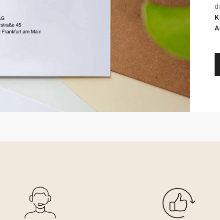
d
K
A