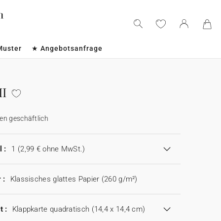
Muster
★ Angebotsanfrage
II
en geschäftlich
 :
1
(2,99 € ohne MwSt.)
 :
Klassisches glattes Papier (260 g/m²)
t :
Klappkarte quadratisch (14,4 x 14,4 cm)