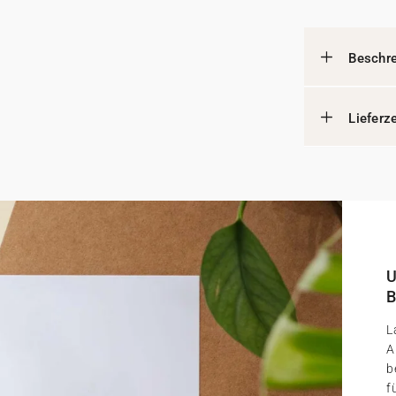
Beschr
Lieferz
U
B
L
A
b
f