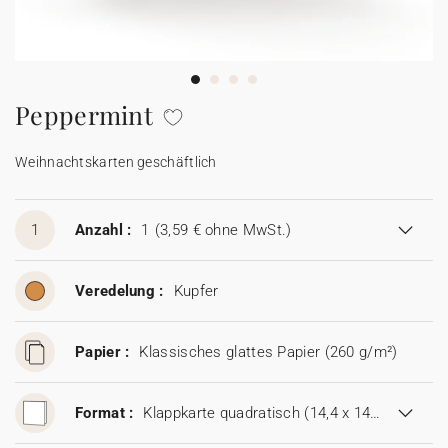
100% personalisierbare Karten
Adressaufkleber für Umschläge
★ Gratis Musterkarten
Menüs
Peppermint
★ Angebot anfragen
Thekenaufsteller
Weihnachtskarten geschäftlich
Aufkleber
1
Anzahl :
1
(3,59 € ohne MwSt.)
Veredelung :
Kupfer
Papier :
Klassisches glattes Papier (260 g/m²)
Format :
Klappkarte quadratisch (14,4 x 14,4 cm)