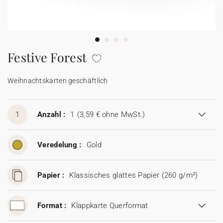
100% personalisierbare Karten
Adressaufkleber für Umschläge
★ Gratis Musterkarten
Menüs
Festive Forest
★ Angebot anfragen
Thekenaufsteller
Weihnachtskarten geschäftlich
Aufkleber
1
Anzahl :
1
(3,59 € ohne MwSt.)
Veredelung :
Gold
Papier :
Klassisches glattes Papier (260 g/m²)
Format :
Klappkarte Querformat