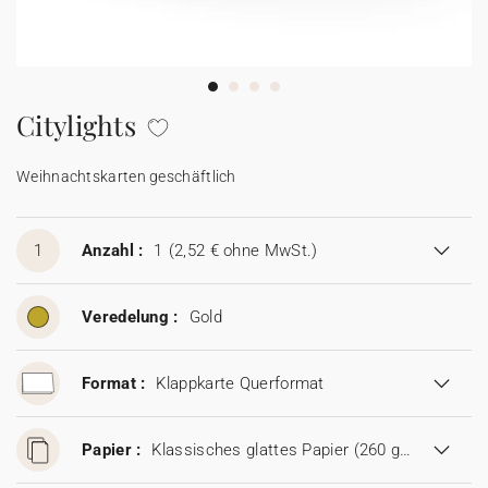
100% personalisierbare Karten
Adressaufkleber für Umschläge
★ Gratis Musterkarten
Menüs
Citylights
★ Angebot anfragen
Thekenaufsteller
Weihnachtskarten geschäftlich
Aufkleber
1
Anzahl :
1
(2,52 € ohne MwSt.)
Veredelung :
Gold
Format :
Klappkarte Querformat
Papier :
Klassisches glattes Papier (260 g/m²)