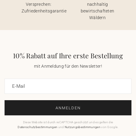
Versprechen:
nachhaltig
Zufriedenheitsgarantie
bewirtschafteten
Wäldern
10% Rabatt auf Ihre erste Bestellung
mit Anmeldung für den Newsletter!
E-Mail
ANMELDEN
Diese Website ist durch reCAPTCHA geschützt und es gelten die
Datenschutzbestimmungen
und
Nutzungsbestimmungen
von Google.