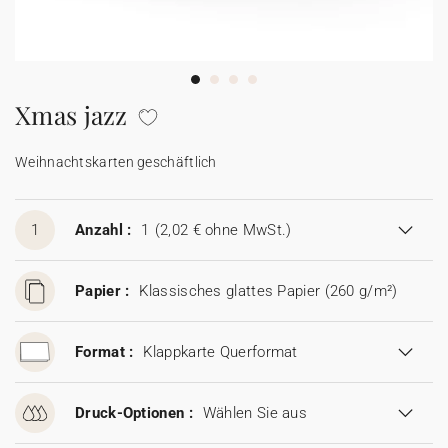
100% personalisierbare Karten
Adressaufkleber für Umschläge
★ Gratis Musterkarten
Menüs
Xmas jazz
★ Angebot anfragen
Thekenaufsteller
Weihnachtskarten geschäftlich
Aufkleber
1
Anzahl :
1
(2,02 € ohne MwSt.)
Papier :
Klassisches glattes Papier (260 g/m²)
Format :
Klappkarte Querformat
Druck-Optionen :
Wählen Sie aus