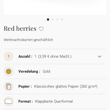
100% personalisierbare Karten
Adressaufkleber für Umschläge
★ Gratis Musterkarten
Menüs
Red berries
★ Angebot anfragen
Thekenaufsteller
Weihnachtskarten geschäftlich
Aufkleber
1
Anzahl :
1
(3,59 € ohne MwSt.)
Veredelung :
Gold
Papier :
Klassisches glattes Papier (260 g/m²)
Format :
Klappkarte Querformat