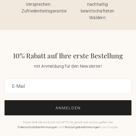
Versprechen:
nachhaltig
Zufriedenheitsgarantie
bewirtschafteten
Wäldern
10% Rabatt auf Ihre erste Bestellung
mit Anmeldung für den Newsletter!
E-Mail
ANMELDEN
Diese Website ist durch reCAPTCHA geschützt und es gelten die
Datenschutzbestimmungen
und
Nutzungsbestimmungen
von Google.