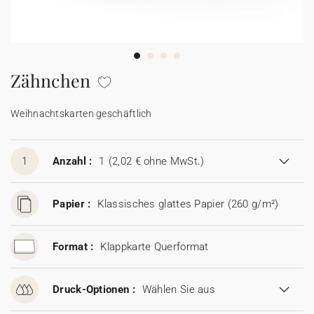
100% personalisierbare Karten
Adressaufkleber für Umschläge
★ Gratis Musterkarten
Menüs
Zähnchen
★ Angebot anfragen
Thekenaufsteller
Weihnachtskarten geschäftlich
Aufkleber
1
Anzahl :
1
(2,02 € ohne MwSt.)
Papier :
Klassisches glattes Papier (260 g/m²)
Format :
Klappkarte Querformat
Druck-Optionen :
Wählen Sie aus