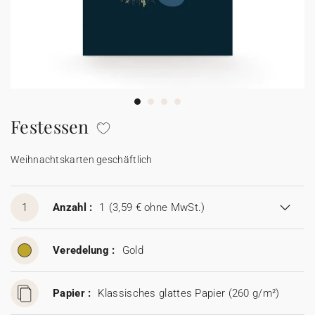
Karten mit Blumensamen
★ Angebot anfragen
Postkarten
100% personalisierbare Karten
Adressaufkleber für Umschläge
★ Gratis Musterkarten
Menüs
Festessen
★ Angebot anfragen
Thekenaufsteller
Weihnachtskarten geschäftlich
Aufkleber
1
Anzahl :
1
(3,59 € ohne MwSt.)
Veredelung :
Gold
Papier :
Klassisches glattes Papier (260 g/m²)