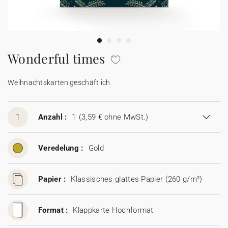
100% personalisierbare Karten
Adressaufkleber für Umschläge
★ Gratis Musterkarten
Menüs
Wonderful times
★ Angebot anfragen
Thekenaufsteller
Weihnachtskarten geschäftlich
Aufkleber
1
Anzahl :
1
(3,59 € ohne MwSt.)
Veredelung :
Gold
Papier :
Klassisches glattes Papier (260 g/m²)
Format :
Klappkarte Hochformat