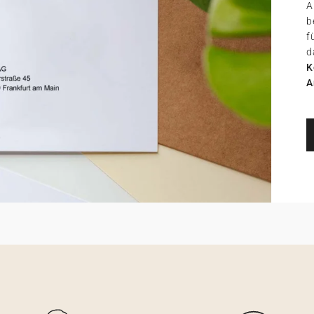
A
b
f
d
K
A