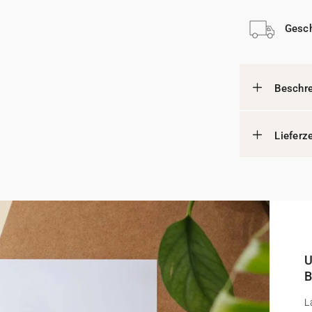
Gesch
Beschr
Lieferz
U
B
L