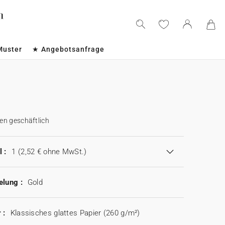
Muster
★ Angebotsanfrage
en geschäftlich
 :
1
(2,52 € ohne MwSt.)
elung :
Gold
 :
Klassisches glattes Papier (260 g/m²)